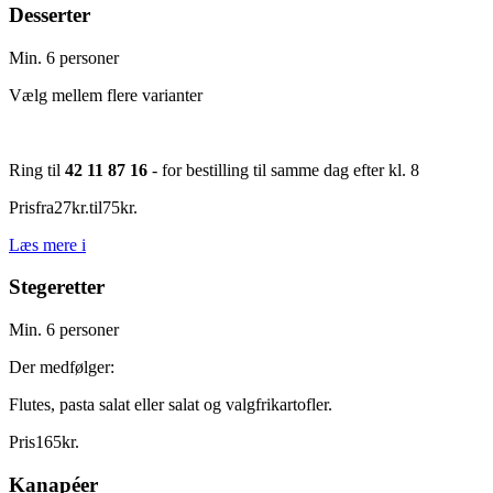
Desserter
Min. 6 personer
Vælg mellem flere varianter
Ring til
42 11 87 16
- for bestilling til samme dag efter kl. 8
Pris
fra
27
kr.
til
75
kr.
Læs mere
i
Stegeretter
Min. 6 personer
Der medfølger:
Flutes, pasta salat eller salat og valgfrikartofler.
Pris
165
kr.
Kanapéer