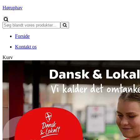
Høruphav
Forside
Kontakt os
Kurv