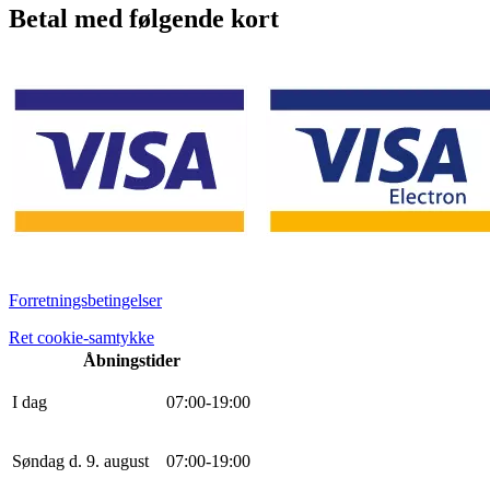
Betal med følgende kort
Forretningsbetingelser
Ret cookie-samtykke
Åbningstider
I dag
0
7
:
0
0
-
19
:
0
0
Søndag d. 9. august
0
7
:
0
0
-
19
:
0
0