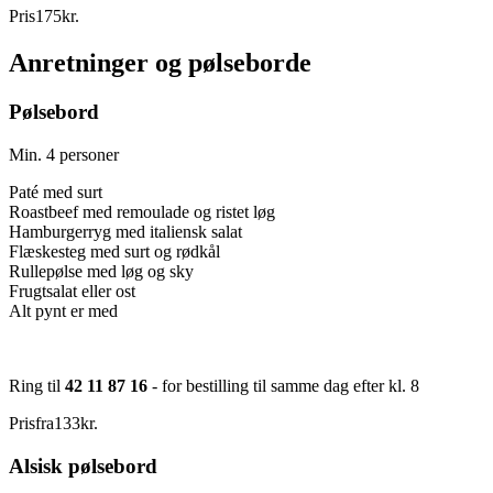
Pris
175
kr.
Anretninger og pølseborde
Pølsebord
Min. 4 personer
Paté med surt
Roastbeef med remoulade og ristet løg
Hamburgerryg med italiensk salat
Flæskesteg med surt og rødkål
Rullepølse med løg og sky
Frugtsalat eller ost
Alt pynt er med
Ring til
42 11 87 16
- for bestilling til samme dag efter kl. 8
Pris
fra
133
kr.
Alsisk pølsebord