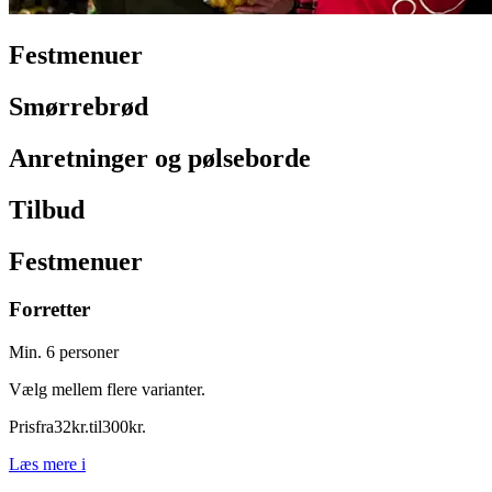
Festmenuer
Smørrebrød
Anretninger og pølseborde
Tilbud
Festmenuer
Forretter
Min. 6 personer
Vælg mellem flere varianter.
Pris
fra
32
kr.
til
300
kr.
Læs mere
i