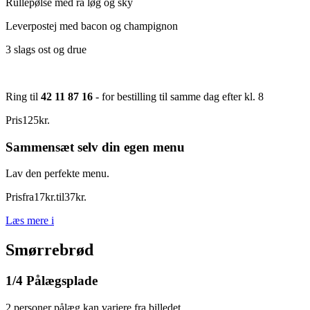
Rullepølse med rå løg og sky
Leverpostej med bacon og champignon
3 slags ost og drue
Ring til
42 11 87 16
- for bestilling til samme dag efter kl. 8
Pris
125
kr.
Sammensæt selv din egen menu
Lav den perfekte menu.
Pris
fra
17
kr.
til
37
kr.
Læs mere
i
Smørrebrød
1/4 Pålægsplade
2 personer pålæg kan variere fra billedet