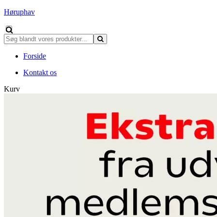
Høruphav
Forside
Kontakt os
Kurv