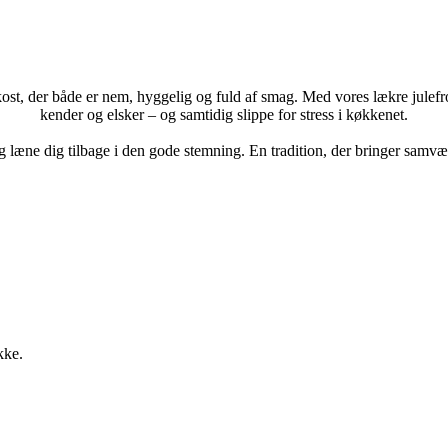
st, der både er nem, hyggelig og fuld af smag. Med vores lækre julefr
kender og elsker – og samtidig slippe for stress i køkkenet.
g læne dig tilbage i den gode stemning. En tradition, der bringer samvær
kke.