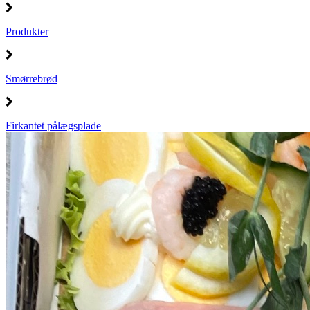
Produkter
Smørrebrød
Firkantet pålægsplade